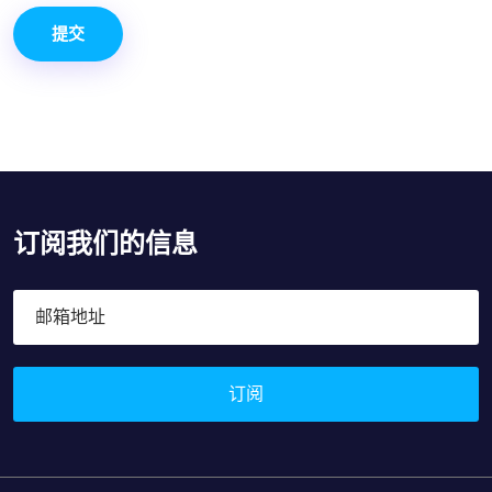
提交
订阅我们的信息
订阅