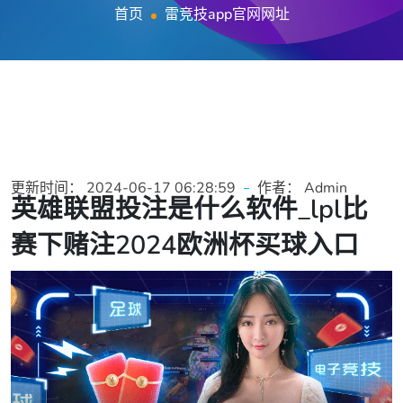
首页
雷竞技app官网网址
更新时间：
2024-06-17 06:28:59
作者：
Admin
英雄联盟投注是什么软件_lpl比
赛下赌注2024欧洲杯买球入口