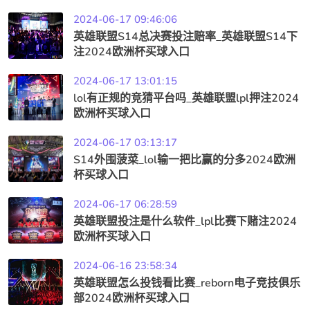
2024-06-17 09:46:06
英雄联盟S14总决赛投注赔率_英雄联盟S14下
注2024欧洲杯买球入口
2024-06-17 13:01:15
lol有正规的竞猜平台吗_英雄联盟lpl押注2024
欧洲杯买球入口
2024-06-17 03:13:17
S14外围菠菜_lol输一把比赢的分多2024欧洲
杯买球入口
2024-06-17 06:28:59
英雄联盟投注是什么软件_lpl比赛下赌注2024
欧洲杯买球入口
2024-06-16 23:58:34
英雄联盟怎么投钱看比赛_reborn电子竞技俱乐
部2024欧洲杯买球入口