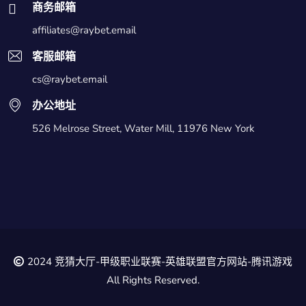
商务邮箱
affiliates@raybet.email
客服邮箱
cs@raybet.email
办公地址
526 Melrose Street, Water Mill, 11976 New York
2024 竞猜大厅-甲级职业联赛-英雄联盟官方网站-腾讯游戏
All Rights Reserved.