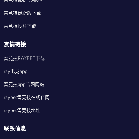
雷竞技app官网网址
雷竞技最新版下载
雷竞技投注下载
友情链接
雷竞技RAYBET下载
ray电竞app
雷竞技app官网网站
raybet雷竞技在线官网
raybet雷竞技地址
联系信息