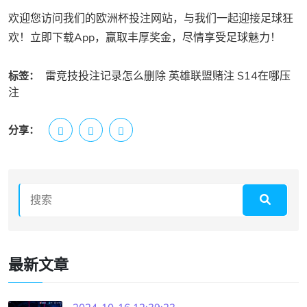
欢迎您访问我们的欧洲杯投注网站，与我们一起迎接足球狂
欢！立即下载App，赢取丰厚奖金，尽情享受足球魅力！
雷竞技投注记录怎么删除 英雄联盟赌注 S14在哪压
标签：
注
分享：
最新文章