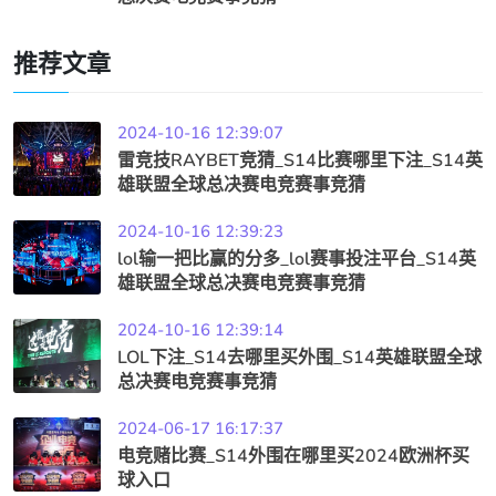
推荐文章
2024-10-16 12:39:07
雷竞技RAYBET竞猜_S14比赛哪里下注_S14英
雄联盟全球总决赛电竞赛事竞猜
2024-10-16 12:39:23
lol输一把比赢的分多_lol赛事投注平台_S14英
雄联盟全球总决赛电竞赛事竞猜
2024-10-16 12:39:14
LOL下注_S14去哪里买外围_S14英雄联盟全球
总决赛电竞赛事竞猜
2024-06-17 16:17:37
电竞赌比赛_S14外围在哪里买2024欧洲杯买
球入口