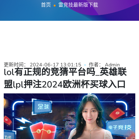
首页
雷竞技最新版下载
更新时间：
2024-06-17 13:01:15
作者：
Admin
lol有正规的竞猜平台吗_英雄联
盟lpl押注2024欧洲杯买球入口